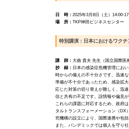
日 時：
2025年3月8日（土）14:00-17
場 所：
TKP神田ビジネスセンター
特別講演：日本におけるワクチ
講 師：
大曲 貴夫 先生（国立国際医
抄 録：
日本の感染症危機管理において
時からの備えの不十分さです。迅速な
準備が不十分であったため、感染拡大
応じた対策の切り替えが難しく、迅速
信と共有の不足です。誤情報や偏見が
これらの課題に対応するため、政府は
タルトランスフォーメーション（DX
究機構の設立により、国際連携や包括
また、パンデミックでは個人を守り社