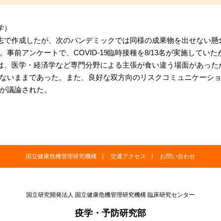
学）
等を有志で作成したが、次のパンデミックでは同様の成果物を出せない
事前アンケートで、COVID-19臨時接種を8/13名が実施してい
際しては、医学・経済学など専門分野による主張が食い違う場面があっ
ないままであった。また、良好な双方向のリスクコミュニケーシ
が議論された。
国立健康危機管理研究機構
交通アクセス
お問い合わせ
国立研究開発法人 国立健康危機管理研究機構
臨床研究センター
疫学・予防研究部